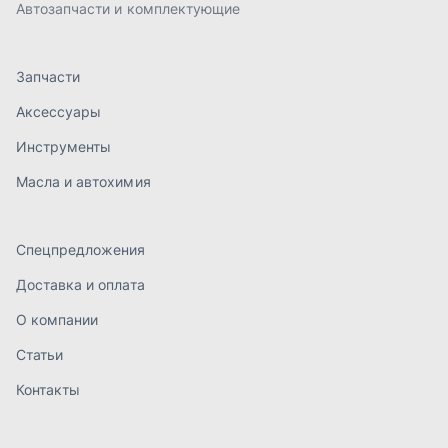
Доставка и оплата
О компании
Статьи
Контакты
order@mteh74.ru
г. Миасс
,
улица Романенко, 97
+7 (904) 945-52-55
г. Златоуст
,
проезд Профсоюзов, 12А
+7 (904) 945-51-55