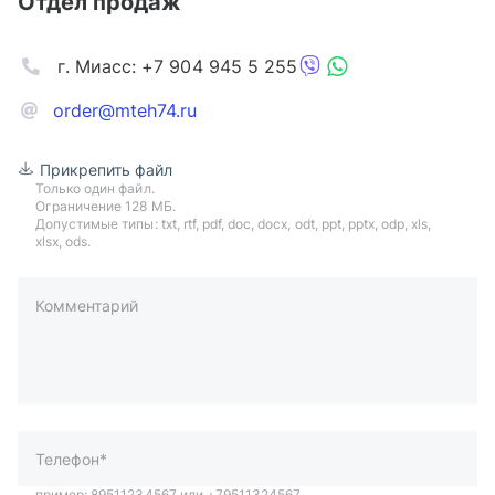
Отдел продаж
г. Миасс: +7 904 945 5 255
order@mteh74.ru
Прикрепить файл
Только один файл.
Ограничение 128 МБ.
Допустимые типы: txt, rtf, pdf, doc, docx, odt, ppt, pptx, odp, xls,
xlsx, ods.
Комментарий
пример: 89511234567 или +79511324567
Телефон*
Ваша почта*
Ваш город*
Отправляя форму вы подтверждаете согласие с
политикой
обработки персональных данных
.