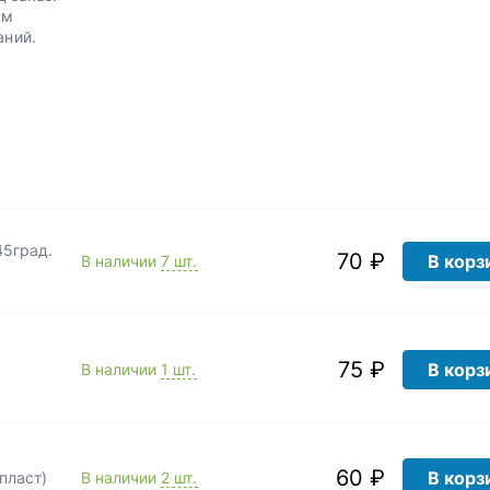
им
аний.
45град.
70 ₽
В корз
В наличии
7 шт.
75 ₽
В корз
В наличии
1 шт.
60 ₽
В корз
пласт)
В наличии
2 шт.