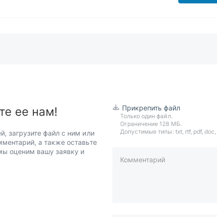
Прикрепить файл
те ее нам!
Только один файл.
Ограничение 128 МБ.
Допустимые типы: txt, rtf, pdf, doc, d
й, загрузите файл с ним или
мментарий, а также оставьте
 мы оценим вашу заявку и
Комментарий
пример: 89511234567 или +7951
Телефон*
Ваша почта*
Ваш город*
Отправляя форму вы подтверж
персональных данных
.