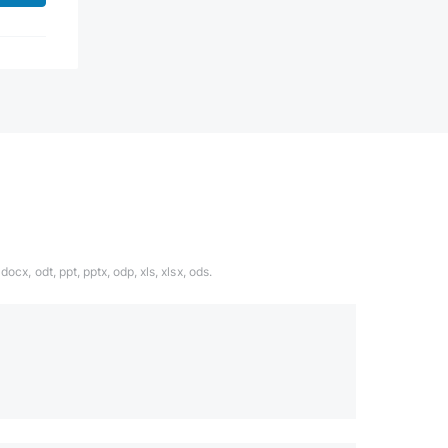
ocx, odt, ppt, pptx, odp, xls, xlsx, ods.
1324567
даете согласие с
политикой обработки