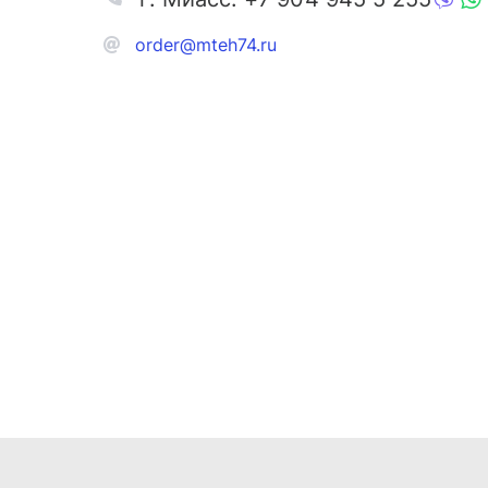
order@mteh74.ru
Запчаст
Аксессу
Инстру
Автозапчасти и комплектующие
Масла и