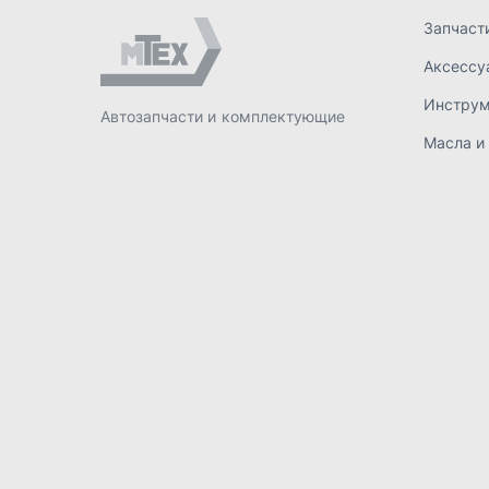
ИП Лахтачёв О.В.
,
2026
Политик