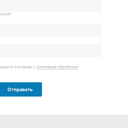
Отправить
order@mteh74.ru
г. Миасс
,
улица Романенко, 97
+7 (904) 945-52-55
г. Златоуст
,
проезд Профсоюзов, 12А
+7 (904) 945-51-55