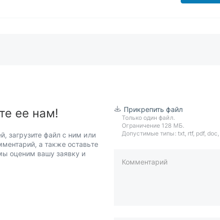
Прикрепить файл
те ее нам!
Только один файл.
Ограничение 128 МБ.
Допустимые типы: txt, rtf, pdf, doc, d
й, загрузите файл с ним или
мментарий, а также оставьте
 мы оценим вашу заявку и
Комментарий
пример: 89511234567 или +7951
Телефон*
Ваша почта*
Ваш город*
Отправляя форму вы подтверж
персональных данных
.