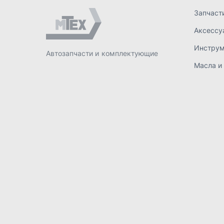
ИП Лахтачёв О.В.
,
2026
Политик