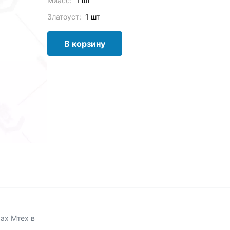
Миасс:
1 шт
Златоуст:
1 шт
В корзину
нах Мтех в
.