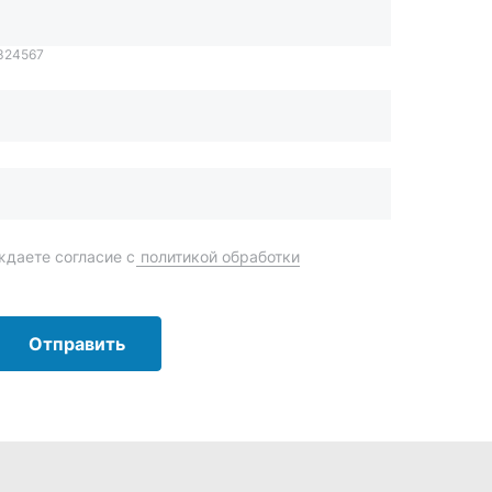
Отправить
order@mteh74.ru
г. Миасс
,
улица Романенко, 97
+7 (904) 945-52-55
г. Златоуст
,
проезд Профсоюзов, 12А
+7 (904) 945-51-55