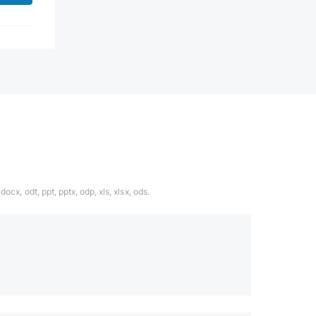
ocx, odt, ppt, pptx, odp, xls, xlsx, ods.
1324567
даете согласие с
политикой обработки