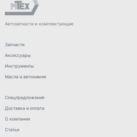
Спецпредложения
Доставка и оплата
О компании
Статьи
Контакты
order@mteh74.ru
г. Миасс
,
улица Романенко, 97
+7 (904) 945-52-55
г. Златоуст
,
проезд Профсоюзов, 12А