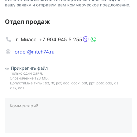
вашу заявку и отправим вам коммерческое предложение.
Отдел продаж
г. Миасс: +7 904 945 5 255
order@mteh74.ru
Прикрепить файл
Только один файл.
Ограничение 128 МБ.
Допустимые типы: txt, rtf, pdf, doc, docx, odt, ppt, pptx, odp, xls,
xlsx, ods.
Комментарий
пример: 89511234567 или +79511324567
Телефон*
Ваша почта*
Ваш город*
Отправляя форму вы подтверждаете согласие с
политикой