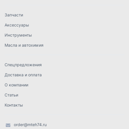
О компании
Статьи
Контакты
order@mteh74.ru
г. Миасс
,
улица Романенко, 97
+7 (904) 945-52-55
г. Златоуст
,
проезд Профсоюзов, 12А
+7 (904) 945-51-55
г. Челябинск
,
Свердловский тракт, 3Е