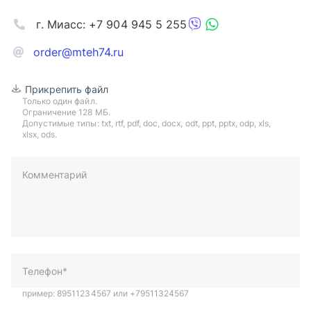
г. Миасс: +7 904 945 5 255
order@mteh74.ru
Прикрепить файл
Только один файл.
Ограничение 128 МБ.
Допустимые типы: txt, rtf, pdf, doc, docx, odt, ppt, pptx, odp, xls,
xlsx, ods.
Комментарий
пример: 89511234567 или +79511324567
Телефон*
Ваша почта*
Ваш город*
Отправляя форму вы подтверждаете согласие с
политикой
обработки персональных данных
.
Отправить