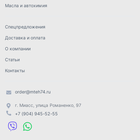
order@mteh74.ru
г. Миасс
,
улица Романенко, 97
+7 (904) 945-52-55
г. Златоуст
,
проезд Профсоюзов, 12А
+7 (904) 945-51-55
г. Челябинск
,
Свердловский тракт, 3Е
+7 (904) 945-04-44