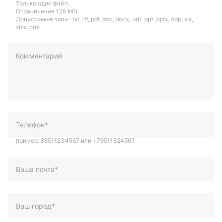
Только один файл.
Ограничение 128 МБ.
Допустимые типы: txt, rtf, pdf, doc, docx, odt, ppt, pptx, odp, xls,
xlsx, ods.
Комментарий
пример: 89511234567 или +79511324567
Телефон*
Ваша почта*
Ваш город*
Отправляя форму вы подтверждаете согласие с
политикой
обработки персональных данных
.
Отправить