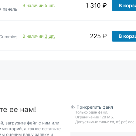
1 310 ₽
В корз
В наличии
5 шт.
я панель
225 ₽
В корз
В наличии
3 шт.
 Cummins
Прикрепить файл
те ее нам!
Только один файл.
Ограничение 128 МБ.
Допустимые типы: txt, rtf, pdf, doc, d
й, загрузите файл с ним или
мментарий, а также оставьте
 мы оценим вашу заявку и