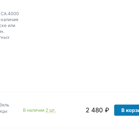
ОСА.4000
 наличия
ске или
н.
тных
Зель
2 480 ₽
В корз
В наличии
2 шт.
анцы