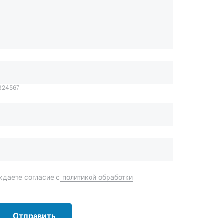
1324567
даете согласие с
политикой обработки
Отправить
order@mteh74.ru
г. Миасс
,
улица Романенко, 97
+7 (904) 945-52-55