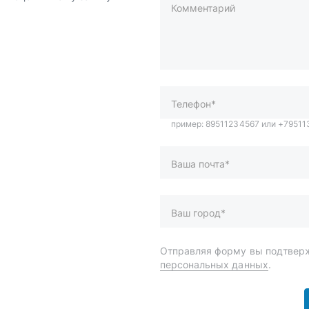
Комментарий
пример: 89511234567 или +7951
Телефон*
Ваша почта*
Ваш город*
Отправляя форму вы подтверж
персональных данных
.
и
Спецпредложения
ары
Доставка и оплата
менты
О компании