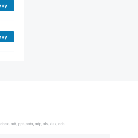
ину
ину
ocx, odt, ppt, pptx, odp, xls, xlsx, ods.