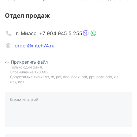
Отдел продаж
г. Миасс: +7 904 945 5 255
order@mteh74.ru
Прикрепить файл
Только один файл.
Ограничение 128 МБ.
Допустимые типы: txt, rtf, pdf, doc, docx, odt, ppt, pptx, odp, xls,
xlsx, ods.
Комментарий
пример: 89511234567 или +79511324567
Телефон*
Ваша почта*
Ваш город*
Отправляя форму вы подтверждаете согласие с
политикой
обработки персональных данных
.