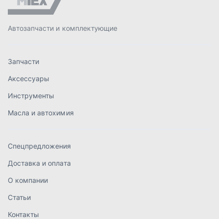
Спецпредложения
Доставка и оплата
О компании
Статьи
Контакты
order@mteh74.ru
г. Миасс
,
улица Романенко, 97
+7 (904) 945-52-55
г. Златоуст
,
проезд Профсоюзов, 12А
+7 (904) 945-51-55