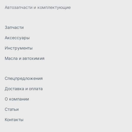
Спецпредложения
Доставка и оплата
О компании
Статьи
Контакты
order@mteh74.ru
г. Миасс
,
улица Романенко, 97
+7 (904) 945-52-55
г. Златоуст
,
проезд Профсоюзов, 12А
+7 (904) 945-51-55