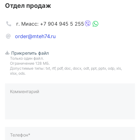
Отдел продаж
г. Миасс: +7 904 945 5 255
order@mteh74.ru
Прикрепить файл
Только один файл.
Ограничение 128 МБ.
Допустимые типы: txt, rtf, pdf, doc, docx, odt, ppt, pptx, odp, xls,
xlsx, ods.
Комментарий
пример: 89511234567 или +79511324567
Телефон*
Ваша почта*
Ваш город*
Отправляя форму вы подтверждаете согласие с
политикой
обработки персональных данных
.