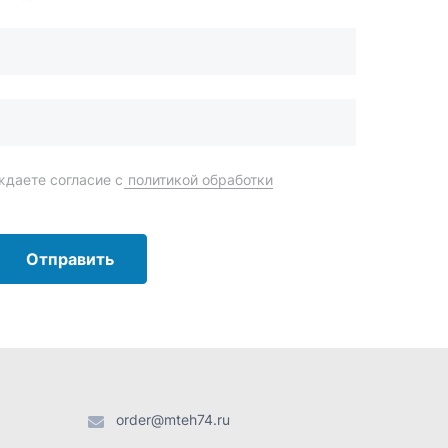
Отправить
order@mteh74.ru
г. Миасс
,
улица Романенко, 97
+7 (904) 945-52-55
г. Златоуст
,
проезд Профсоюзов, 12А
+7 (904) 945-51-55