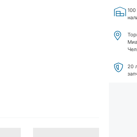
100
нал
Тор
Миа
Чел
20 
зап