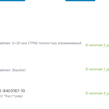
тайлинг d=20 мм (ТРМ) полностью алюминиевый
В наличии
2 ш
В наличии
1 ш
йлинг (Bautler)
2-8403167-10
В наличии
4 ш
2 "Рест"(лев)