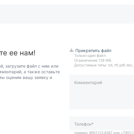
Прикрепить файл
те ее нам!
Только один файл.
Ограничение 128 МБ.
Допустимые типы: txt, rtf, pdf, doc, d
й, загрузите файл с ним или
мментарий, а также оставьте
 мы оценим вашу заявку и
Комментарий
пример: 89511234567 или +7951
Телефон*
Ваша почта*
Ваш город*
Отправляя форму вы подтверж
персональных данных
.