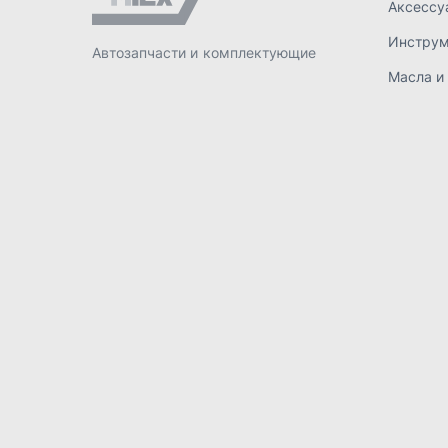
ИП Лахтачёв О.В.
,
2026
Политик