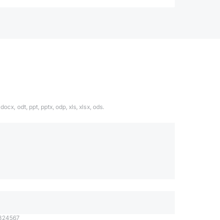
ocx, odt, ppt, pptx, odp, xls, xlsx, ods.
1324567
даете согласие с
политикой обработки