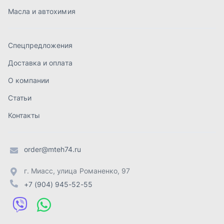
order@mteh74.ru
г. Миасс
,
улица Романенко, 97
+7 (904) 945-52-55
г. Златоуст
,
проезд Профсоюзов, 12А
+7 (904) 945-51-55
г. Челябинск
,
Свердловский тракт, 3Е
+7 (904) 945-04-44