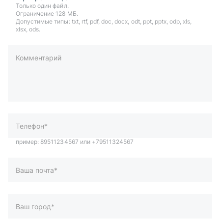
Только один файл.
Ограничение 128 МБ.
Допустимые типы: txt, rtf, pdf, doc, docx, odt, ppt, pptx, odp, xls,
xlsx, ods.
Комментарий
пример: 89511234567 или +79511324567
Телефон*
Ваша почта*
Ваш город*
Отправляя форму вы подтверждаете согласие с
политикой
обработки персональных данных
.
Отправить