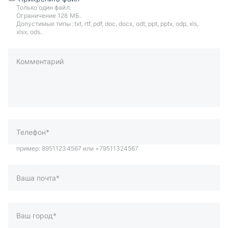
Только один файл.
Ограничение 128 МБ.
Допустимые типы: txt, rtf, pdf, doc, docx, odt, ppt, pptx, odp, xls,
xlsx, ods.
Комментарий
пример: 89511234567 или +79511324567
Телефон*
Ваша почта*
Ваш город*
Отправляя форму вы подтверждаете согласие с
политикой
обработки персональных данных
.
Отправить