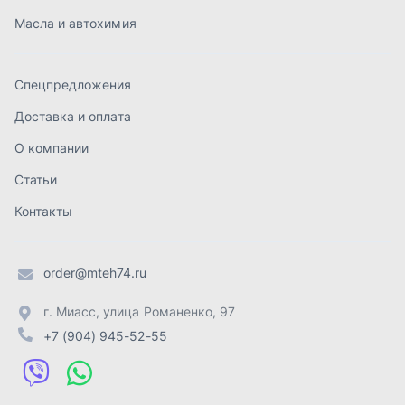
order@mteh74.ru
г. Миасс
,
улица Романенко, 97
+7 (904) 945-52-55
г. Златоуст
,
проезд Профсоюзов, 12А
+7 (904) 945-51-55
г. Челябинск
,
Свердловский тракт, 3Е
+7 (904) 945-04-44