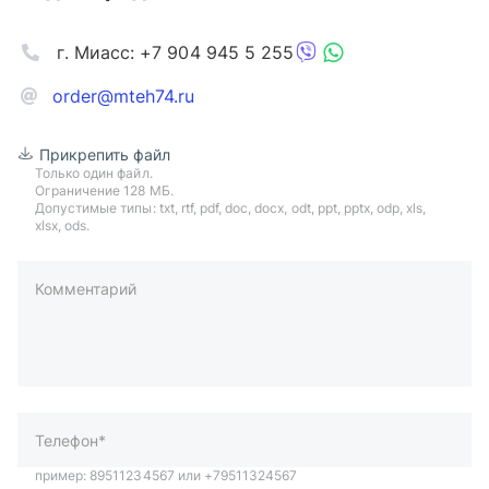
г. Миасс: +7 904 945 5 255
order@mteh74.ru
Прикрепить файл
Только один файл.
Ограничение 128 МБ.
Допустимые типы: txt, rtf, pdf, doc, docx, odt, ppt, pptx, odp, xls,
xlsx, ods.
Комментарий
пример: 89511234567 или +79511324567
Телефон*
Ваша почта*
Ваш город*
Отправляя форму вы подтверждаете согласие с
политикой
обработки персональных данных
.
Отправить