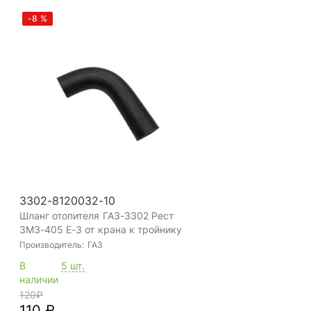
-8
%
3302-8120032-10
Шланг отопителя ГАЗ-3302 Рест
ЗМЗ-405 Е-3 от крана к тройнику
уголок
Производитель:
ГАЗ
В
5 шт.
наличии
120
₽
110 ₽