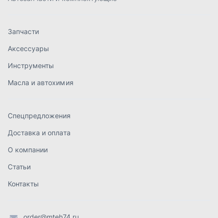
Доставка и оплата
О компании
Статьи
Контакты
order@mteh74.ru
г. Миасс
,
улица Романенко, 97
+7 (904) 945-52-55
г. Златоуст
,
проезд Профсоюзов, 12А
+7 (904) 945-51-55