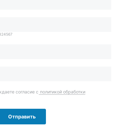
даете согласие с
политикой обработки
Отправить
order@mteh74.ru
г. Миасс
,
улица Романенко, 97
+7 (904) 945-52-55
г. Златоуст
,