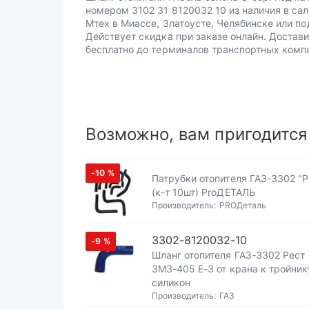
номером 3102 31 8120032 10 из наличия в са
Мтех в Миассе, Златоусте, Челябинске или по
Действует скидка при заказе онлайн. Достав
бесплатно до терминалов транспортных комп
Возможно, вам пригодится
-10
%
Патрубки отопителя ГАЗ-3302 "Р
(к-т 10шт) ProДЕТАЛЬ
Производитель:
PROДеталь
3302-8120032-10
-9
%
Шланг отопителя ГАЗ-3302 Рест
ЗМЗ-405 Е-3 от крана к тройник
силикон
Производитель:
ГАЗ