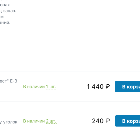
лонах
д заказ.
им
аний.
ест" Е-3
1 440 ₽
В корз
В наличии
1 шт.
240 ₽
В корз
В наличии
2 шт.
у уголок