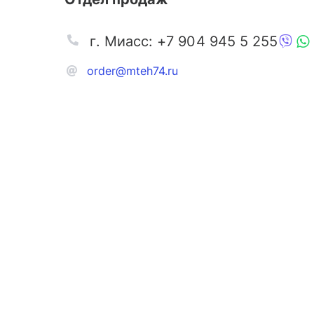
г. Миасс: +7 904 945 5 255
order@mteh74.ru
Запчаст
Аксессу
Инстру
Автозапчасти и комплектующие
Масла и