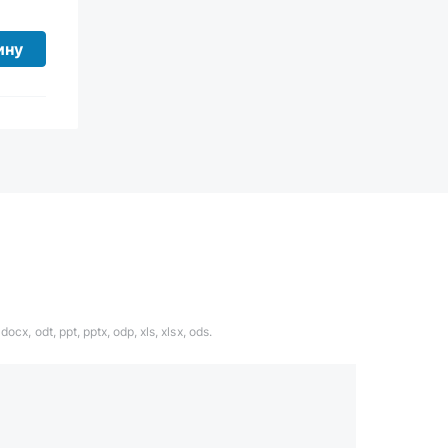
ину
ocx, odt, ppt, pptx, odp, xls, xlsx, ods.
1324567