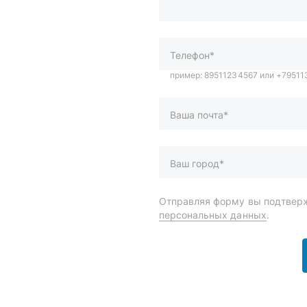
Ваша почта*
Ваш город*
Отправляя форму вы подтверж
персональных данных
.
и
Спецпредложения
ары
Доставка и оплата
менты
О компании
 автохимия
Статьи
Контакты