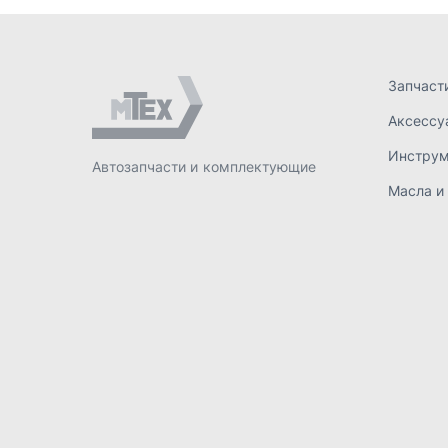
ИП Лахтачёв О.В.
,
2026
Политик