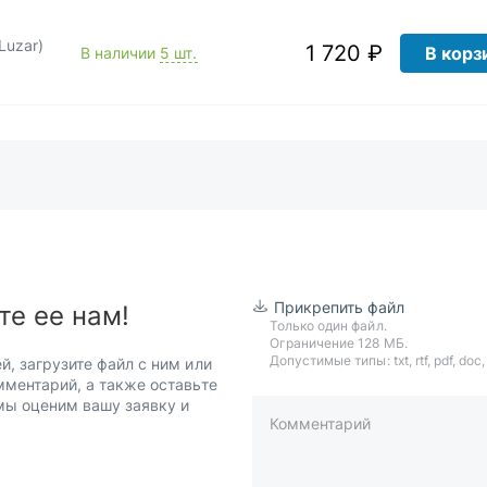
Luzar)
1 720 ₽
В корз
В наличии
5 шт.
Прикрепить файл
те ее нам!
Только один файл.
Ограничение 128 МБ.
Допустимые типы: txt, rtf, pdf, doc, d
й, загрузите файл с ним или
мментарий, а также оставьте
 мы оценим вашу заявку и
Комментарий
пример: 89511234567 или +7951
Телефон*