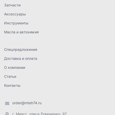
Статьи
Контакты
order@mteh74.ru
г. Миасс
,
улица Романенко, 97
+7 (904) 945-52-55
г. Златоуст
,
проезд Профсоюзов, 12А
+7 (904) 945-51-55
г. Челябинск
,
Свердловский тракт, 3Е
+7 (904) 945-04-44