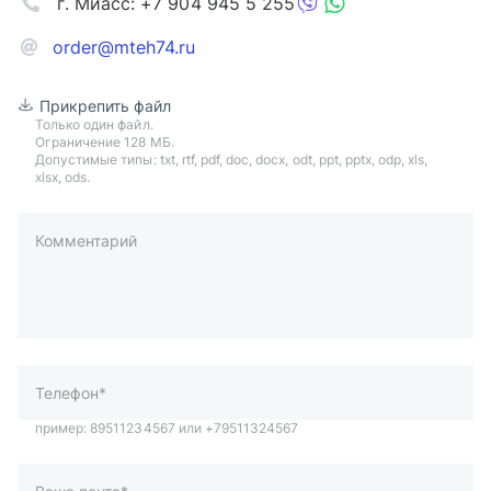
г. Миасс: +7 904 945 5 255
order@mteh74.ru
Прикрепить файл
Только один файл.
Ограничение 128 МБ.
Допустимые типы: txt, rtf, pdf, doc, docx, odt, ppt, pptx, odp, xls,
xlsx, ods.
Комментарий
пример: 89511234567 или +79511324567
Телефон*
Ваша почта*
Ваш город*
Отправляя форму вы подтверждаете согласие с
политикой
обработки персональных данных
.
Отправить