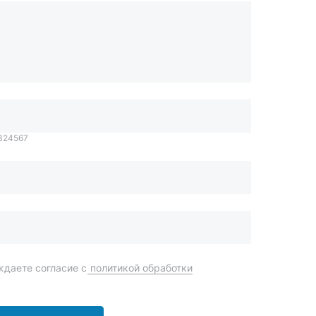
1324567
даете согласие с
политикой обработки
Отправить
order@mteh74.ru
г. Миасс
,
улица Романенко, 97
+7 (904) 945-52-55