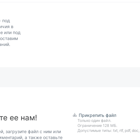
) под
ичия в
е или под
Доставим
аний.
Прикрепить файл
те ее нам!
Только один файл.
Ограничение 128 МБ.
Допустимые типы: txt, rtf, pdf, doc, d
й, загрузите файл с ним или
мментарий, а также оставьте