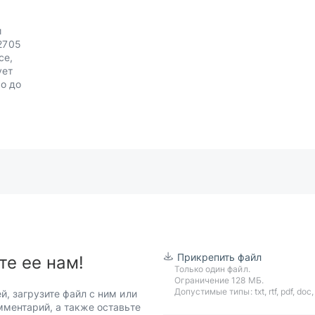
и
2705
се,
ует
о до
Прикрепить файл
те ее нам!
Только один файл.
Ограничение 128 МБ.
Допустимые типы: txt, rtf, pdf, doc, d
й, загрузите файл с ним или
мментарий, а также оставьте