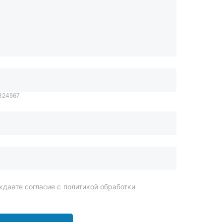
1324567
даете согласие с
политикой обработки
Отправить
order@mteh74.ru
г. Миасс
,
улица Романенко, 97
+7 (904) 945-52-55