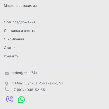
order@mteh74.ru
г. Миасс
,
улица Романенко, 97
+7 (904) 945-52-55
г. Златоуст
,
проезд Профсоюзов, 12А
+7 (904) 945-51-55
г. Челябинск
,
Свердловский тракт, 3Е
+7 (904) 945-04-44