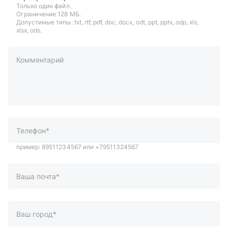
Только один файл.
Ограничение 128 МБ.
Допустимые типы: txt, rtf, pdf, doc, docx, odt, ppt, pptx, odp, xls,
xlsx, ods.
Комментарий
пример: 89511234567 или +79511324567
Телефон*
Ваша почта*
Ваш город*
Отправляя форму вы подтверждаете согласие с
политикой
обработки персональных данных
.
Отправить