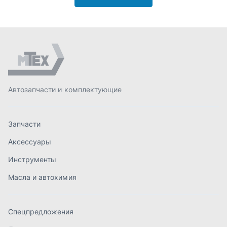
Аксессуары
Инструменты
Масла и автохимия
Спецпредложения
Доставка и оплата
О компании
Статьи
Контакты
order@mteh74.ru
г. Миасс
,
улица Романенко, 97
+7 (904) 945-52-55