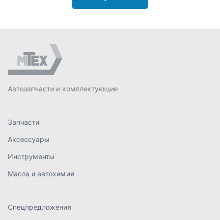
Аксессуары
Инструменты
Масла и автохимия
Спецпредложения
Доставка и оплата
О компании
Статьи
Контакты
order@mteh74.ru
г. Миасс
,
улица Романенко, 97
+7 (904) 945-52-55