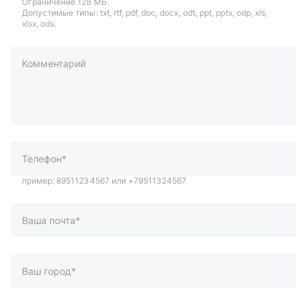
Ограничение 128 МБ.
Допустимые типы: txt, rtf, pdf, doc, docx, odt, ppt, pptx, odp, xls,
xlsx, ods.
Комментарий
пример: 89511234567 или +79511324567
Телефон*
Ваша почта*
Ваш город*
Отправляя форму вы подтверждаете согласие с
политикой
обработки персональных данных
.
Отправить