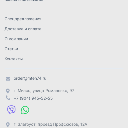
order@mteh74.ru
г. Миасс
,
улица Романенко, 97
+7 (904) 945-52-55
г. Златоуст
,
проезд Профсоюзов, 12А
+7 (904) 945-51-55
г. Челябинск
,
Свердловский тракт, 3Е
+7 (904) 945-04-44
Отправить заявку