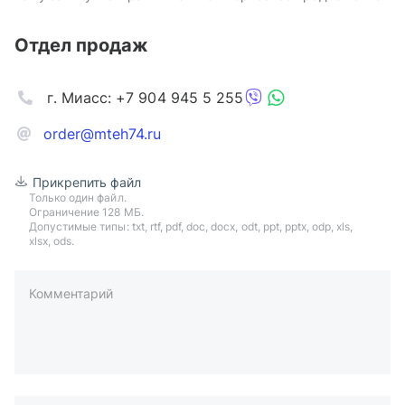
Отдел продаж
г. Миасс: +7 904 945 5 255
order@mteh74.ru
Прикрепить файл
Только один файл.
Ограничение 128 МБ.
Допустимые типы: txt, rtf, pdf, doc, docx, odt, ppt, pptx, odp, xls,
xlsx, ods.
Комментарий
пример: 89511234567 или +79511324567
Телефон*
Ваша почта*
Ваш город*
Отправляя форму вы подтверждаете согласие с
политикой
обработки персональных данных
.