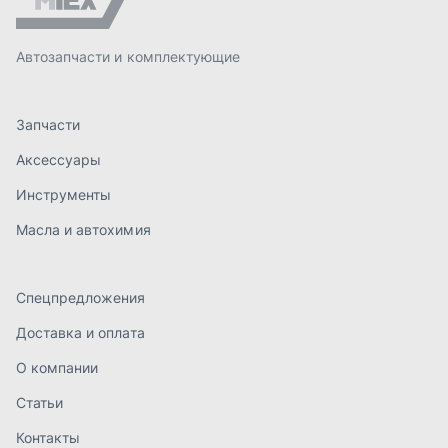
Спецпредложения
Доставка и оплата
О компании
Статьи
Контакты
order@mteh74.ru
г. Миасс
,
улица Романенко, 97
+7 (904) 945-52-55
г. Златоуст
,
проезд Профсоюзов, 12А
+7 (904) 945-51-55