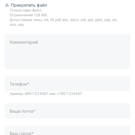
Прикрепить файл
Только один файл.
Ограничение 128 МБ.
Допустимые типы: txt, rtf, pdf, doc, docx, odt, ppt, pptx, odp, xls,
xlsx, ods.
Комментарий
пример: 89511234567 или +79511324567
Телефон*
Ваша почта*
Ваш город*
Отправляя форму вы подтверждаете согласие с
политикой
обработки персональных данных
.
Отправить