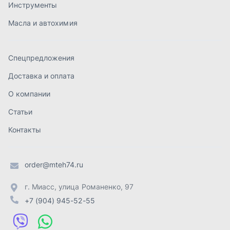
order@mteh74.ru
г. Миасс
,
улица Романенко, 97
+7 (904) 945-52-55
г. Златоуст
,
проезд Профсоюзов, 12А
+7 (904) 945-51-55
г. Челябинск
,
Свердловский тракт, 3Е
+7 (904) 945-04-44