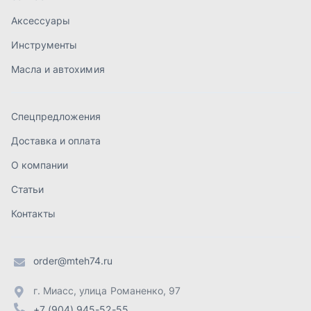
Статьи
Контакты
order@mteh74.ru
г. Миасс
,
улица Романенко, 97
+7 (904) 945-52-55
г. Златоуст
,
проезд Профсоюзов, 12А
+7 (904) 945-51-55
г. Челябинск
,
Свердловский тракт, 3Е
+7 (904) 945-04-44