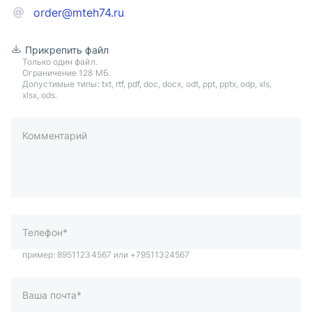
order@mteh74.ru
Прикрепить файл
Только один файл.
Ограничение 128 МБ.
Допустимые типы: txt, rtf, pdf, doc, docx, odt, ppt, pptx, odp, xls,
xlsx, ods.
Комментарий
пример: 89511234567 или +79511324567
Телефон*
Ваша почта*
Ваш город*
Отправляя форму вы подтверждаете согласие с
политикой
обработки персональных данных
.
Отправить