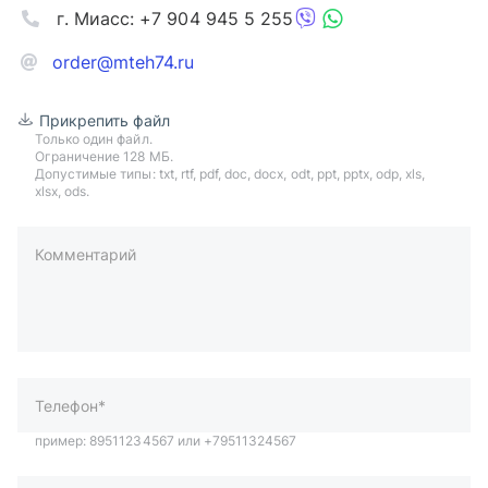
г. Миасс: +7 904 945 5 255
order@mteh74.ru
Прикрепить файл
Только один файл.
Ограничение 128 МБ.
Допустимые типы: txt, rtf, pdf, doc, docx, odt, ppt, pptx, odp, xls,
xlsx, ods.
Комментарий
пример: 89511234567 или +79511324567
Телефон*
Ваша почта*
Ваш город*
Отправляя форму вы подтверждаете согласие с
политикой
обработки персональных данных
.
Отправить