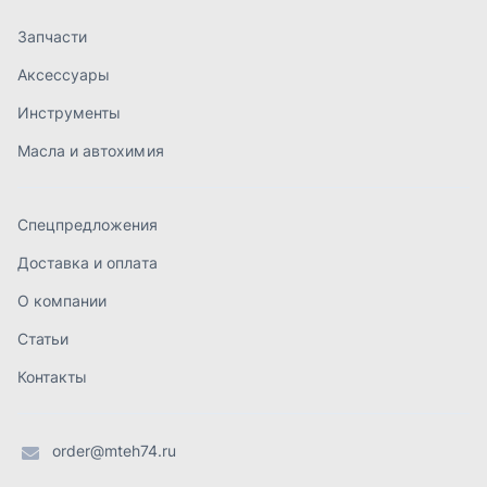
О компании
Статьи
Контакты
order@mteh74.ru
г. Миасс
,
улица Романенко, 97
+7 (904) 945-52-55
г. Златоуст
,
проезд Профсоюзов, 12А
+7 (904) 945-51-55
г. Челябинск
,
Свердловский тракт, 3Е