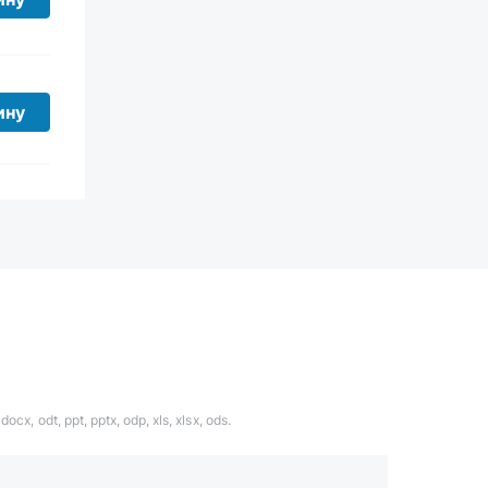
ину
ocx, odt, ppt, pptx, odp, xls, xlsx, ods.