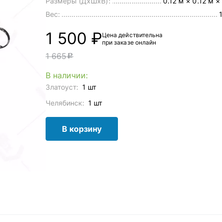
Размеры (ДхШхВ):
0.12 м × 0.12 м ×
Вес:
1 500 ₽
Цена действительна
при заказе онлайн
1 665
c
В наличии:
Златоуст:
1 шт
Челябинск:
1 шт
В корзину