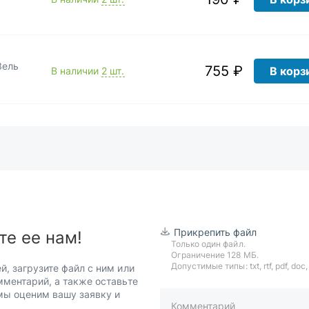
Зель
755 ₽
В корз
В наличии
2 шт.
Прикрепить файл
те ее нам!
Только один файл.
Ограничение 128 МБ.
Допустимые типы: txt, rtf, pdf, doc, d
й, загрузите файл с ним или
мментарий, а также оставьте
 мы оценим вашу заявку и
Комментарий