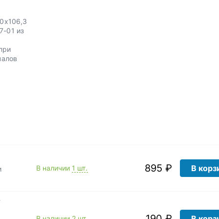
00х106,3
7-01 из
при
налов
895 ₽
В корз
В наличии
1 шт.
и
7
190 ₽
В корз
В наличии
2 шт.