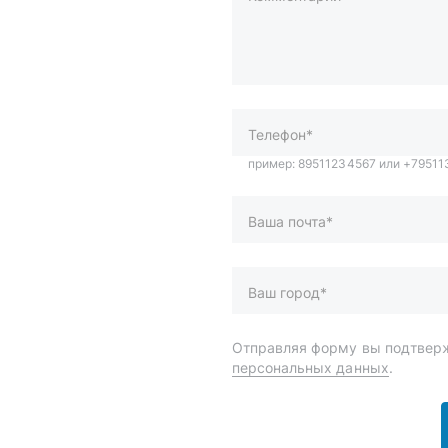
пример: 89511234567 или +7951
Телефон*
Ваша почта*
Ваш город*
Отправляя форму вы подтверж
персональных данных
.
и
Спецпредложения
ары
Доставка и оплата
менты
О компании
 автохимия
Статьи