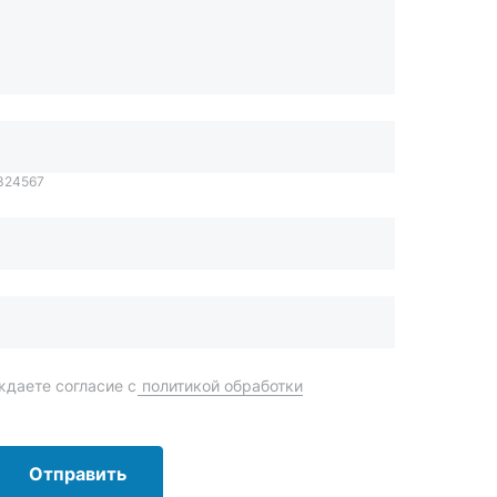
1324567
даете согласие с
политикой обработки
Отправить
order@mteh74.ru
г. Миасс
,
улица Романенко, 97
+7 (904) 945-52-55