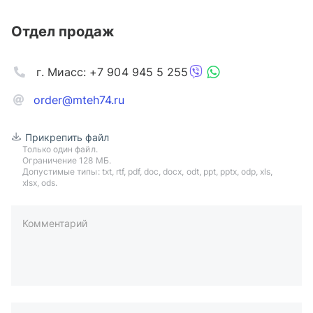
Отдел продаж
г. Миасс: +7 904 945 5 255
order@mteh74.ru
Прикрепить файл
Только один файл.
Ограничение 128 МБ.
Допустимые типы: txt, rtf, pdf, doc, docx, odt, ppt, pptx, odp, xls,
xlsx, ods.
Комментарий
пример: 89511234567 или +79511324567
Телефон*
Ваша почта*
Ваш город*
Отправляя форму вы подтверждаете согласие с
политикой
обработки персональных данных
.