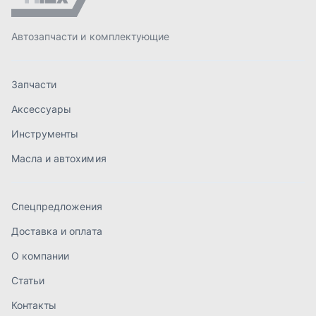
Спецпредложения
Доставка и оплата
О компании
Статьи
Контакты
order@mteh74.ru
г. Миасс
,
улица Романенко, 97
+7 (904) 945-52-55
г. Златоуст
,
проезд Профсоюзов, 12А
+7 (904) 945-51-55