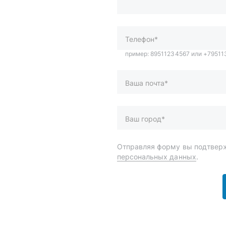
Ваша почта*
Ваш город*
Отправляя форму вы подтверж
персональных данных
.
и
Спецпредложения
ары
Доставка и оплата
менты
О компании
 автохимия
Статьи
Контакты