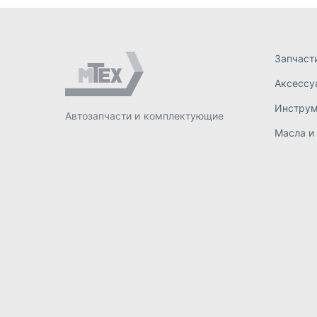
ИП Лахтачёв О.В.
,
2026
Политик