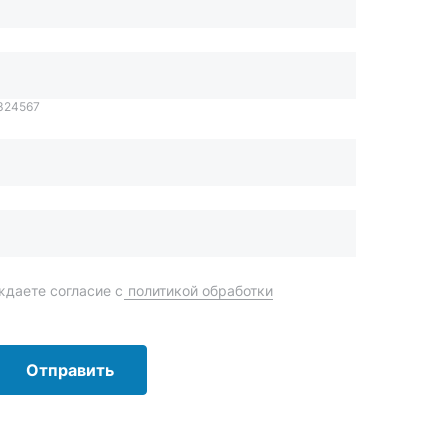
даете согласие с
политикой обработки
Отправить
order@mteh74.ru
г. Миасс
,
улица Романенко, 97
+7 (904) 945-52-55
г. Златоуст
,