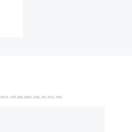
ocx, odt, ppt, pptx, odp, xls, xlsx, ods.
1324567