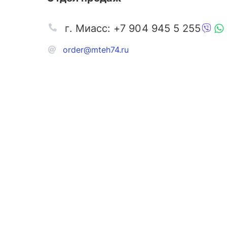
г. Миасс: +7 904 945 5 255
order@mteh74.ru
Запчаст
Аксессу
Инстру
Автозапчасти и комплектующие
Масла и