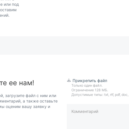
е или под
Доставим
аний.
Прикрепить файл
те ее нам!
Только один файл.
Ограничение 128 МБ.
Допустимые типы: txt, rtf, pdf, doc, d
й, загрузите файл с ним или
мментарий, а также оставьте
 мы оценим вашу заявку и
Комментарий
пример: 89511234567 или +7951
Телефон*