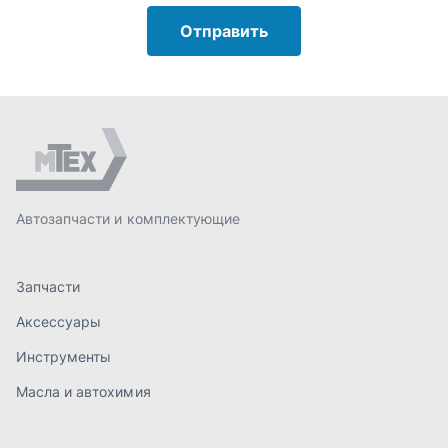
Запчасти
Аксессуары
Инструменты
Масла и автохимия
Спецпредложения
Доставка и оплата
О компании
Статьи
Контакты
order@mteh74.ru
г. Миасс
,
улица Романенко, 97