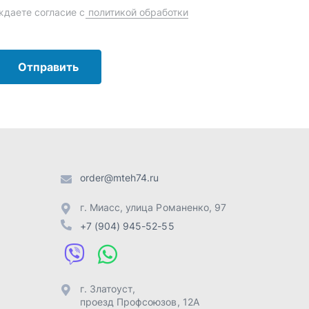
order@mteh74.ru
г. Миасс
,
улица Романенко, 97
+7 (904) 945-52-55
г. Златоуст
,
проезд Профсоюзов, 12А
+7 (904) 945-51-55
г. Челябинск
,
Свердловский
тракт, 3Е
+7 (904) 945-04-44