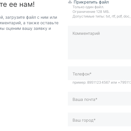
Прикрепить файл
те ее нам!
Только один файл.
Ограничение 128 МБ.
Допустимые типы: txt, rtf, pdf, doc, d
й, загрузите файл с ним или
мментарий, а также оставьте
 мы оценим вашу заявку и
Комментарий
пример: 89511234567 или +7951
Телефон*
Ваша почта*
Ваш город*
Отправляя форму вы подтверж
персональных данных
.