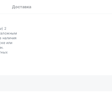
Доставка
м) 2
аталожным
з наличия
ске или
н.
тных