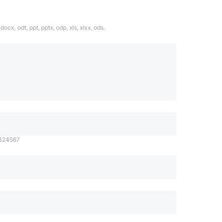
ocx, odt, ppt, pptx, odp, xls, xlsx, ods.
1324567
даете согласие с
политикой обработки
Отправить