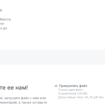
76
Миассе,
ует
о до
Прикрепить файл
те ее нам!
Только один файл.
Ограничение 128 МБ.
Допустимые типы: txt, rtf, pdf, doc, d
й, загрузите файл с ним или
мментарий, а также оставьте