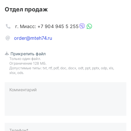
Отдел продаж
г. Миасс: +7 904 945 5 255
order@mteh74.ru
Прикрепить файл
Только один файл.
Ограничение 128 МБ.
Допустимые типы: txt, rtf, pdf, doc, docx, odt, ppt, pptx, odp, xls,
xlsx, ods.
Комментарий
пример: 89511234567 или +79511324567
Телефон*
Ваша почта*
Ваш город*
Отправляя форму вы подтверждаете согласие с
политикой
обработки персональных данных
.