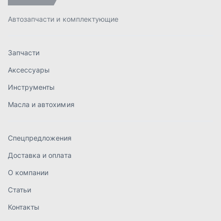
Спецпредложения
Доставка и оплата
О компании
Статьи
Контакты
order@mteh74.ru
г. Миасс
,
улица Романенко, 97
+7 (904) 945-52-55
г. Златоуст
,
проезд Профсоюзов, 12А
+7 (904) 945-51-55