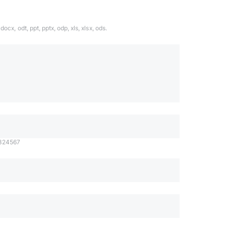
ocx, odt, ppt, pptx, odp, xls, xlsx, ods.
1324567
даете согласие с
политикой обработки
Отправить