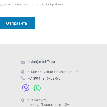
order@mteh74.ru
г. Миасс
,
улица Романенко, 97
+7 (904) 945-52-55
г. Златоуст
,
проезд Профсоюзов, 12А
+7 (904) 945-51-55
г. Челябинск
,
Свердловский
тракт, 3Е
+7 (904) 945-04-44