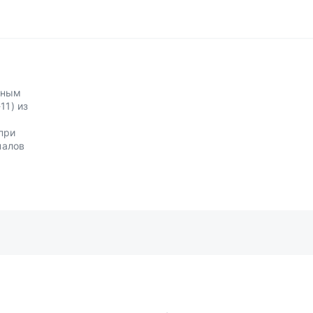
жным
11) из
при
налов