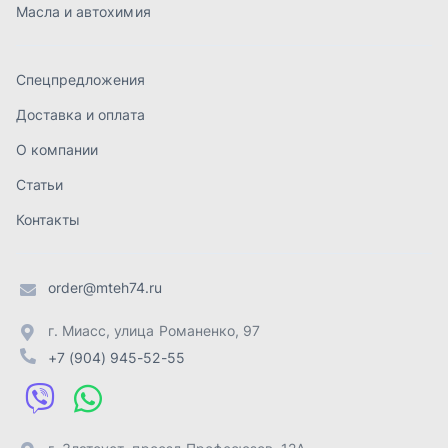
order@mteh74.ru
г. Миасс
,
улица Романенко, 97
+7 (904) 945-52-55
г. Златоуст
,
проезд Профсоюзов, 12А
+7 (904) 945-51-55
г. Челябинск
,
Свердловский тракт, 3Е
+7 (904) 945-04-44
Отправить заявку