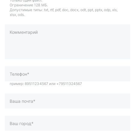
Только один файл.
Ограничение 128 МБ.
Допустимые типы: txt, rtf, pdf, doc, docx, odt, ppt, pptx, odp, xls,
xlsx, ods.
Комментарий
пример: 89511234567 или +79511324567
Телефон*
Ваша почта*
Ваш город*
Отправляя форму вы подтверждаете согласие с
политикой
обработки персональных данных
.
Отправить