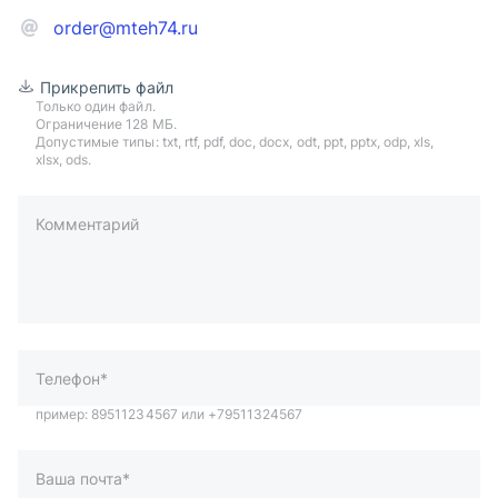
order@mteh74.ru
Прикрепить файл
Только один файл.
Ограничение 128 МБ.
Допустимые типы: txt, rtf, pdf, doc, docx, odt, ppt, pptx, odp, xls,
xlsx, ods.
Комментарий
пример: 89511234567 или +79511324567
Телефон*
Ваша почта*
Ваш город*
Отправляя форму вы подтверждаете согласие с
политикой
обработки персональных данных
.
Отправить