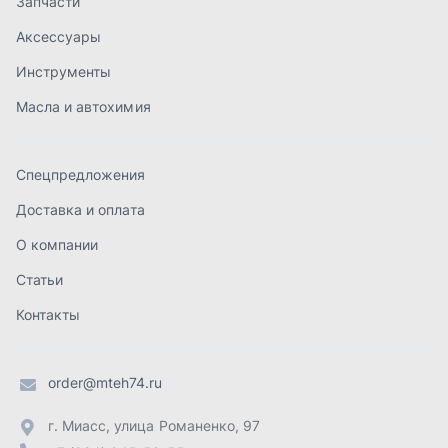
Статьи
Контакты
order@mteh74.ru
г. Миасс
,
улица Романенко, 97
+7 (904) 945-52-55
г. Златоуст
,
проезд Профсоюзов, 12А
+7 (904) 945-51-55
г. Челябинск
,
Свердловский тракт, 3Е
+7 (904) 945-04-44