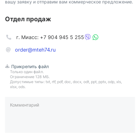
вашу заявку и отправим вам коммерческое предложение.
Отдел продаж
г. Миасс: +7 904 945 5 255
order@mteh74.ru
Прикрепить файл
Только один файл.
Ограничение 128 МБ.
Допустимые типы: txt, rtf, pdf, doc, docx, odt, ppt, pptx, odp, xls,
xlsx, ods.
Комментарий
пример: 89511234567 или +79511324567
Телефон*
Ваша почта*
Ваш город*
Отправляя форму вы подтверждаете согласие с
политикой