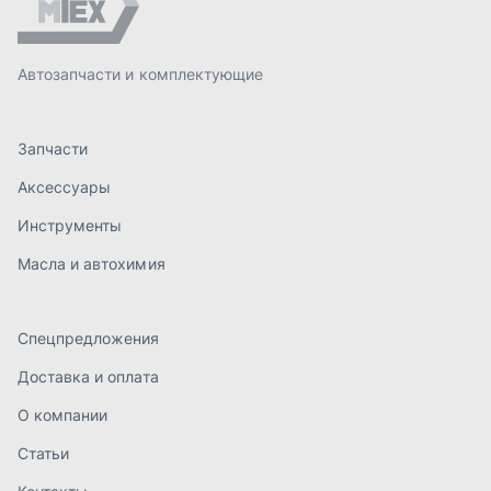
Спецпредложения
Доставка и оплата
О компании
Статьи
Контакты
order@mteh74.ru
г. Миасс
,
улица Романенко, 97
+7 (904) 945-52-55
г. Златоуст
,
проезд Профсоюзов, 12А
+7 (904) 945-51-55