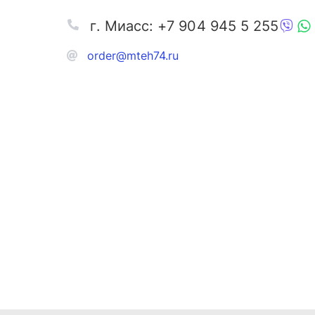
г. Миасс: +7 904 945 5 255
order@mteh74.ru
Запчаст
Аксессу
Инстру
Автозапчасти и комплектующие
Масла и