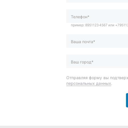
Ваш город*
Отправляя форму вы подтверж
персональных данных
.
и
Спецпредложения
ары
Доставка и оплата
менты
О компании
 автохимия
Статьи
Контакты