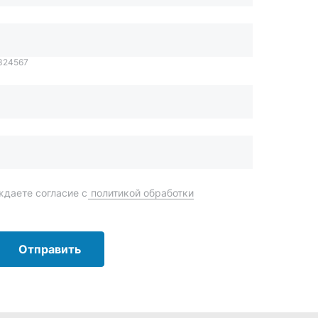
даете согласие с
политикой обработки
Отправить
order@mteh74.ru
г. Миасс
,
улица Романенко, 97
+7 (904) 945-52-55
г. Златоуст
,
проезд Профсоюзов, 12А