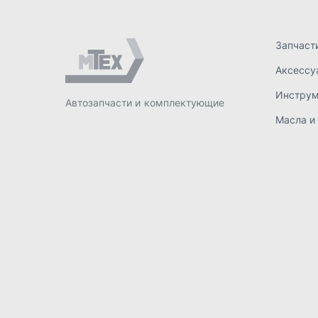
ИП Лахтачёв О.В.
,
2026
Политик