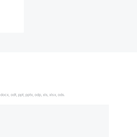
ocx, odt, ppt, pptx, odp, xls, xlsx, ods.
1324567