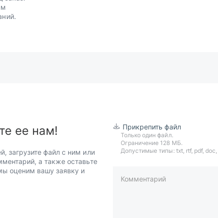
им
аний.
Прикрепить файл
те ее нам!
Только один файл.
Ограничение 128 МБ.
Допустимые типы: txt, rtf, pdf, doc, d
й, загрузите файл с ним или
мментарий, а также оставьте
 мы оценим вашу заявку и
Комментарий
пример: 89511234567 или +7951
Телефон*
Ваша почта*