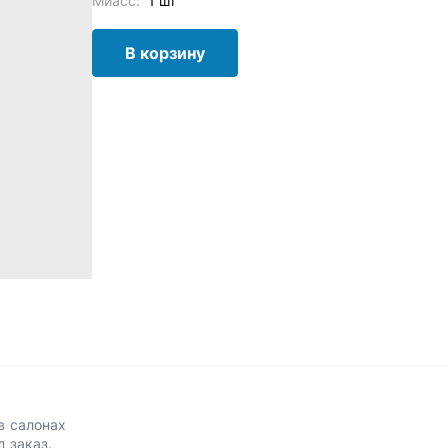
Миасс:
1 шт
В корзину
в салонах
д заказ.