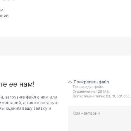
.
им
аний.
Прикрепить файл
те ее нам!
Только один файл.
Ограничение 128 МБ.
Допустимые типы: txt, rtf, pdf, doc, d
й, загрузите файл с ним или
мментарий, а также оставьте
 мы оценим вашу заявку и
Комментарий
пример: 89511234567 или +7951
Телефон*