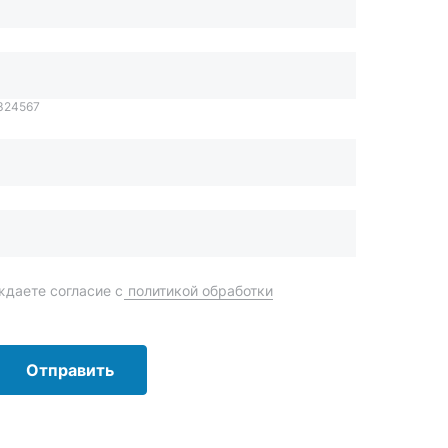
даете согласие с
политикой обработки
Отправить
order@mteh74.ru
г. Миасс
,
улица Романенко, 97
+7 (904) 945-52-55
г. Златоуст
,