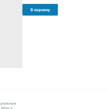
В корзину
аталожным
 Мтех в