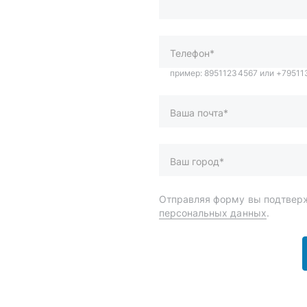
Ваша почта*
Ваш город*
Отправляя форму вы подтверж
персональных данных
.
и
Спецпредложения
ары
Доставка и оплата
менты
О компании
 автохимия
Статьи
Контакты