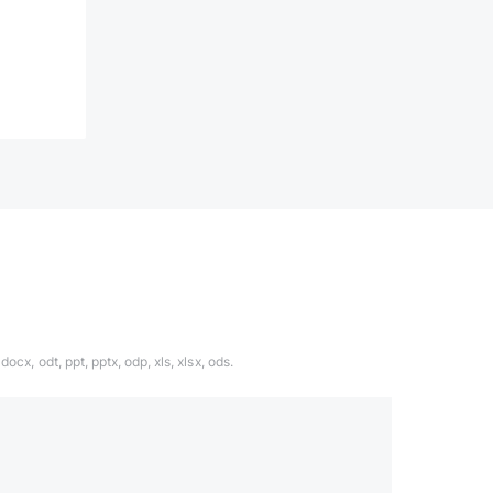
ocx, odt, ppt, pptx, odp, xls, xlsx, ods.
1324567