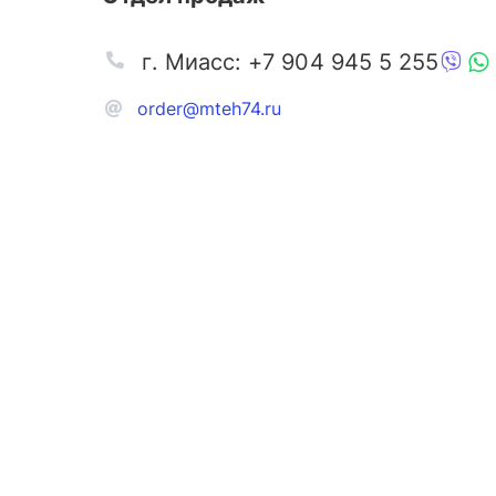
г. Миасс: +7 904 945 5 255
order@mteh74.ru
Запчаст
Аксессу
Инстру
Автозапчасти и комплектующие
Масла и