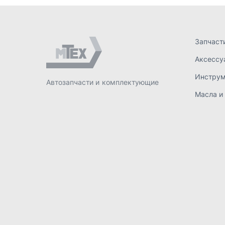
ИП Лахтачёв О.В.
,
2026
Политик