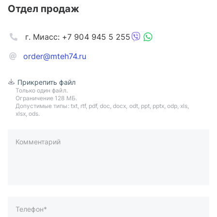
Отдел продаж
г. Миасс: +7 904 945 5 255
order@mteh74.ru
Прикрепить файл
Только один файл.
Ограничение 128 МБ.
Допустимые типы: txt, rtf, pdf, doc, docx, odt, ppt, pptx, odp, xls,
xlsx, ods.
Комментарий
пример: 89511234567 или +79511324567
Телефон*
Ваша почта*
Ваш город*
Отправляя форму вы подтверждаете согласие с
политикой
обработки персональных данных
.