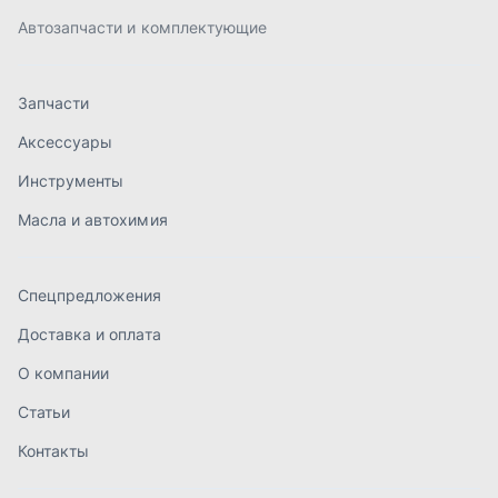
Спецпредложения
Доставка и оплата
О компании
Статьи
Контакты
order@mteh74.ru
г. Миасс
,
улица Романенко, 97
+7 (904) 945-52-55
г. Златоуст
,
проезд Профсоюзов, 12А
+7 (904) 945-51-55