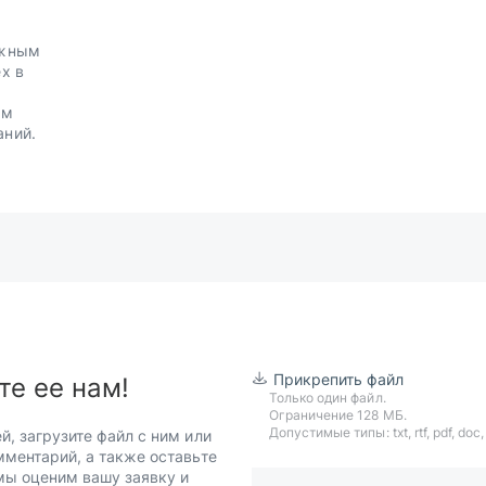
ожным
х в
.
им
аний.
Прикрепить файл
те ее нам!
Только один файл.
Ограничение 128 МБ.
Допустимые типы: txt, rtf, pdf, doc, d
й, загрузите файл с ним или
мментарий, а также оставьте
 мы оценим вашу заявку и