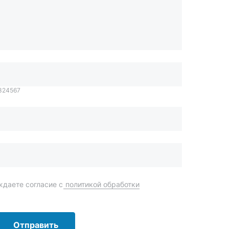
1324567
даете согласие с
политикой обработки
Отправить
order@mteh74.ru
г. Миасс
,
улица Романенко, 97
+7 (904) 945-52-55