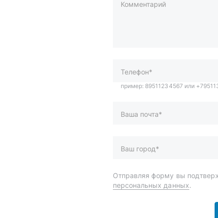
Комментарий
пример: 89511234567 или +7951
Телефон*
Ваша почта*
Ваш город*
Отправляя форму вы подтверж
персональных данных
.
и
Спецпредложения
ары
Доставка и оплата
менты
О компании