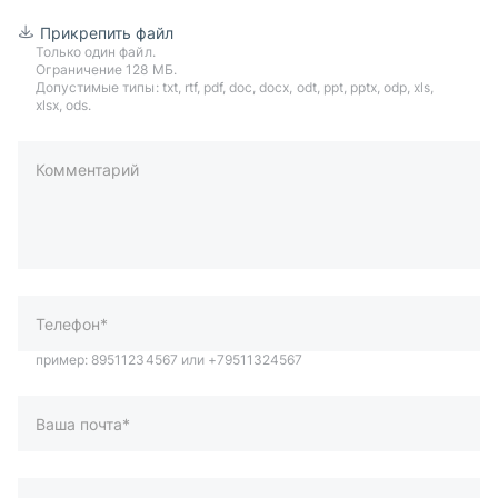
Прикрепить файл
Только один файл.
Ограничение 128 МБ.
Допустимые типы: txt, rtf, pdf, doc, docx, odt, ppt, pptx, odp, xls,
xlsx, ods.
Комментарий
пример: 89511234567 или +79511324567
Телефон*
Ваша почта*
Ваш город*
Отправляя форму вы подтверждаете согласие с
политикой
обработки персональных данных
.
Отправить