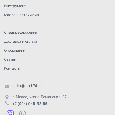
Контакты
order@mteh74.ru
г. Миасс
,
улица Романенко, 97
+7 (904) 945-52-55
г. Златоуст
,
проезд Профсоюзов, 12А
+7 (904) 945-51-55
г. Челябинск
,
Свердловский тракт, 3Е
+7 (904) 945-04-44