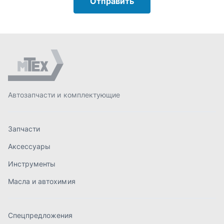
Аксессуары
Инструменты
Масла и автохимия
Спецпредложения
Доставка и оплата
О компании
Статьи
Контакты
order@mteh74.ru
г. Миасс
,
улица Романенко, 97
+7 (904) 945-52-55