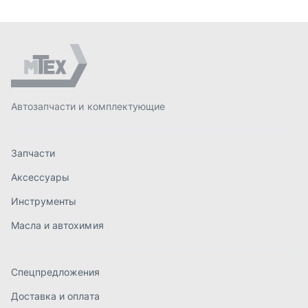
Инструменты
Масла и автохимия
Спецпредложения
Доставка и оплата
О компании
Статьи
Контакты
order@mteh74.ru
г. Миасс
,
улица Романенко, 97
+7 (904) 945-52-55