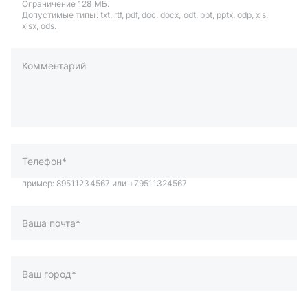
Ограничение 128 МБ.
Допустимые типы: txt, rtf, pdf, doc, docx, odt, ppt, pptx, odp, xls,
xlsx, ods.
Комментарий
пример: 89511234567 или +79511324567
Телефон*
Ваша почта*
Ваш город*
Отправляя форму вы подтверждаете согласие с
политикой
обработки персональных данных
.
Отправить