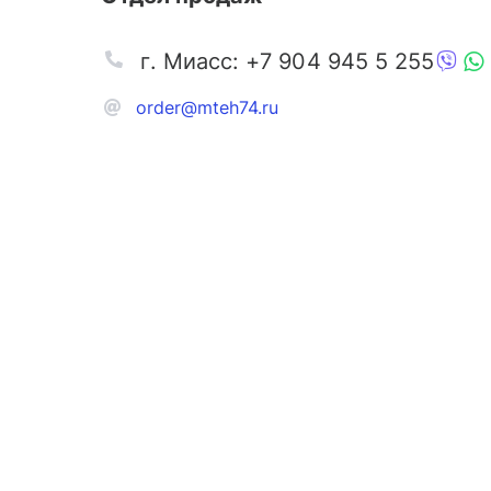
г. Миасс: +7 904 945 5 255
order@mteh74.ru
Запчаст
Аксессу
Инстру
Автозапчасти и комплектующие
Масла и