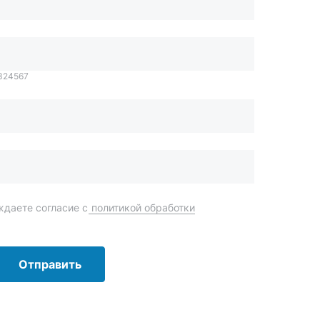
даете согласие с
политикой обработки
Отправить
order@mteh74.ru
г. Миасс
,
улица Романенко, 97
+7 (904) 945-52-55
г. Златоуст
,