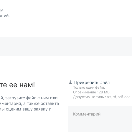
.
им
аний.
Прикрепить файл
те ее нам!
Только один файл.
Ограничение 128 МБ.
Допустимые типы: txt, rtf, pdf, doc, d
й, загрузите файл с ним или
мментарий, а также оставьте
 мы оценим вашу заявку и
Комментарий
пример: 89511234567 или +7951
Телефон*