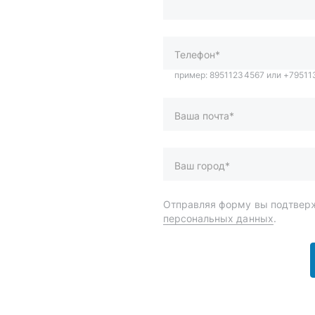
Ваша почта*
Ваш город*
Отправляя форму вы подтверж
персональных данных
.
и
Спецпредложения
ары
Доставка и оплата
менты
О компании
 автохимия
Статьи
Контакты