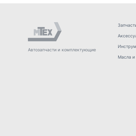
ИП Лахтачёв О.В.
,
2026
Политик