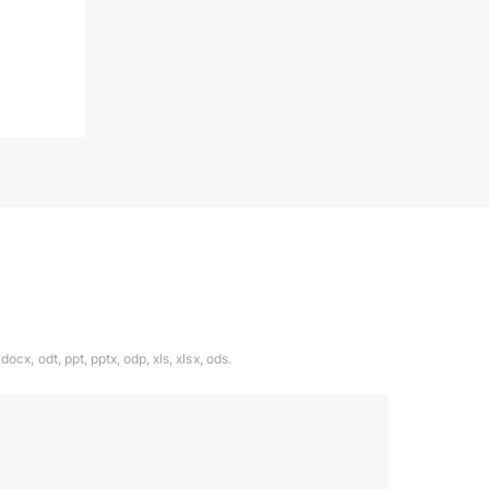
ocx, odt, ppt, pptx, odp, xls, xlsx, ods.
1324567