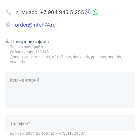
г. Миасс: +7 904 945 5 255
order@mteh74.ru
Прикрепить файл
Только один файл.
Ограничение 128 МБ.
Допустимые типы: txt, rtf, pdf, doc, docx, odt, ppt, pptx, odp, xls,
xlsx, ods.
Комментарий
пример: 89511234567 или +79511324567
Телефон*
Ваша почта*
Ваш город*
Отправляя форму вы подтверждаете согласие с
политикой
обработки персональных данных
.
Отправить