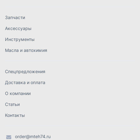
О компании
Статьи
Контакты
order@mteh74.ru
г. Миасс
,
улица Романенко, 97
+7 (904) 945-52-55
г. Златоуст
,
проезд Профсоюзов, 12А
+7 (904) 945-51-55