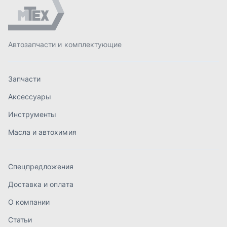
Спецпредложения
Доставка и оплата
О компании
Статьи
Контакты
order@mteh74.ru
г. Миасс
,
улица Романенко, 97
+7 (904) 945-52-55
г. Златоуст
,
проезд Профсоюзов, 12А