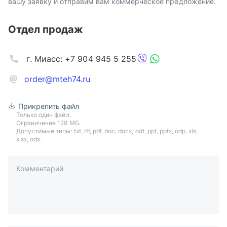
вашу заявку и отправим вам коммерческое предложение.
Отдел продаж
г. Миасс: +7 904 945 5 255
order@mteh74.ru
Прикрепить файл
Только один файл.
Ограничение 128 МБ.
Допустимые типы: txt, rtf, pdf, doc, docx, odt, ppt, pptx, odp, xls,
xlsx, ods.
Комментарий
пример: 89511234567 или +79511324567
Телефон*
Ваша почта*
Ваш город*
Отправляя форму вы подтверждаете согласие с
политикой