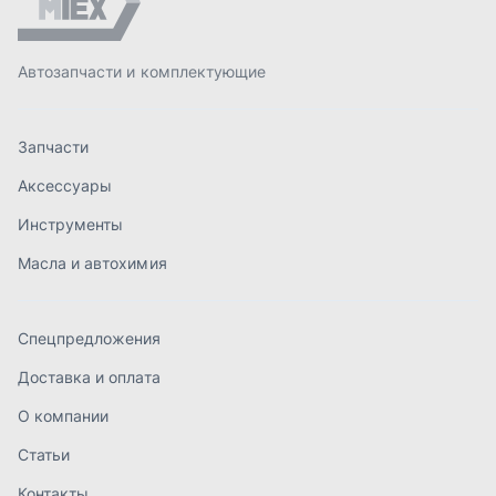
Спецпредложения
Доставка и оплата
О компании
Статьи
Контакты
order@mteh74.ru
г. Миасс
,
улица Романенко, 97
+7 (904) 945-52-55
г. Златоуст
,
проезд Профсоюзов, 12А
+7 (904) 945-51-55