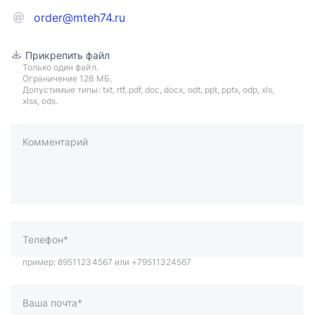
order@mteh74.ru
Прикрепить файл
Только один файл.
Ограничение 128 МБ.
Допустимые типы: txt, rtf, pdf, doc, docx, odt, ppt, pptx, odp, xls,
xlsx, ods.
Комментарий
пример: 89511234567 или +79511324567
Телефон*
Ваша почта*
Ваш город*
Отправляя форму вы подтверждаете согласие с
политикой
обработки персональных данных
.
Отправить