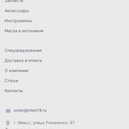
Статьи
Контакты
order@mteh74.ru
г. Миасс
,
улица Романенко, 97
+7 (904) 945-52-55
г. Златоуст
,
проезд Профсоюзов, 12А
+7 (904) 945-51-55
г. Челябинск
,
Свердловский тракт, 3Е
+7 (904) 945-04-44