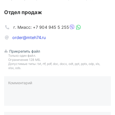
Отдел продаж
г. Миасс: +7 904 945 5 255
order@mteh74.ru
Прикрепить файл
Только один файл.
Ограничение 128 МБ.
Допустимые типы: txt, rtf, pdf, doc, docx, odt, ppt, pptx, odp, xls,
xlsx, ods.
Комментарий
пример: 89511234567 или +79511324567
Телефон*
Ваша почта*
Ваш город*
Отправляя форму вы подтверждаете согласие с
политикой
обработки персональных данных
.