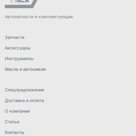
Спецпредложения
Доставка и оплата
О компании
Статьи
Контакты
order@mteh74.ru
г. Миасс
,
улица Романенко, 97
+7 (904) 945-52-55
г. Златоуст
,
проезд Профсоюзов, 12А
+7 (904) 945-51-55